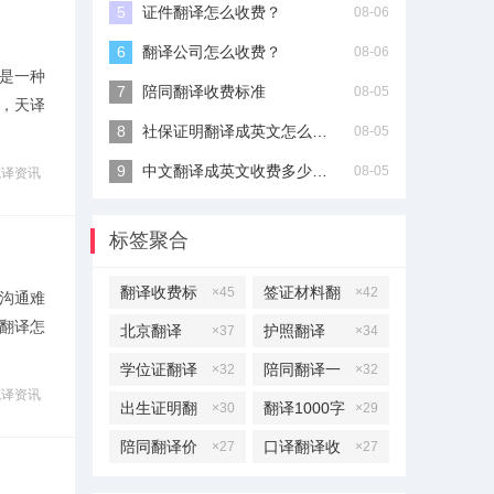
证件翻译怎么收费？
08-06
翻译公司怎么收费？
08-06
是一种
陪同翻译收费标准
08-05
，天译
社保证明翻译成英文怎么收费？
08-05
中文翻译成英文收费多少钱？
08-05
笔译资讯
标签聚合
翻译收费标
签证材料翻
×45
×42
沟通难
准
译
翻译怎
北京翻译
护照翻译
×37
×34
学位证翻译
陪同翻译一
×32
×32
笔译资讯
天多少钱
出生证明翻
翻译1000字
×30
×29
译
多少钱
陪同翻译价
口译翻译收
×27
×27
格
费标准