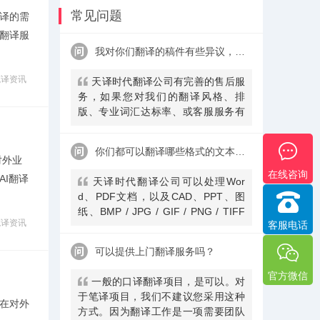
常见问题
译的需
翻译服
我对你们翻译的稿件有些异议，该怎么处理呢？
笔译资讯
天译时代翻译公司有完善的售后服
务，如果您对我们的翻译风格、排
版、专业词汇达标率、或客服服务有
异议，请联系我们。天译时代翻译公
司提供及时服务反馈，一直到让您满
你们都可以翻译哪些格式的文本文件？
意为止。
对外业
在线咨询
I翻译
天译时代翻译公司可以处理Wor
d、PDF文档，以及CAD、PPT、图
纸、BMP / JPG / GIF / PNG / TIFF
笔译资讯
客服电话
图片、CorelDRAW、FrameMaker、
PSD、AI等常见格式。
可以提供上门翻译服务吗？
官方微信
一般的口译翻译项目，是可以。对
于笔译项目，我们不建议您采用这种
在对外
方式。因为翻译工作是一项需要团队