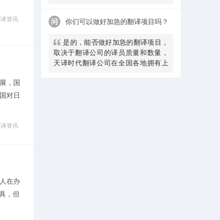
合作的工作如翻译、润色、校审等，
翻译公司有很多专业语料库是不可以
笔译资讯
你们可以做好加急的翻译项目吗？
外带的司，因此，译员上门翻译，效
果不一定是 较好的而且会收取一定服
是的，能否做好加急的翻译项目，
务费，笔译翻译证件类翻译大多采用
取决于翻译公司的译员质量和数量，
线上翻译。但客户实在需要，我们一
天译时代翻译公司在全国各地拥有上
定会配合。
万名名签约译员及上千名全职笔译及
展，国
口译译员，可以接受您的多语言翻译
需求。
国对日
笔译资讯
人在办
具，但