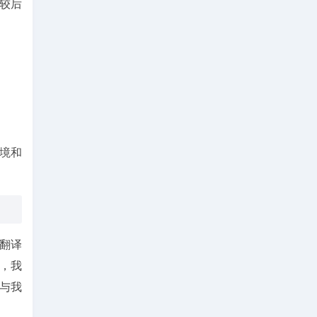
较后
境和
翻译
，我
与我