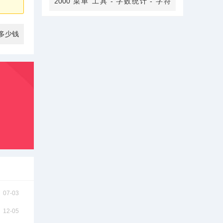
2000 菜单"工具"-"字数统计"-"字符
数，不计空格"显示的数字。每千字符
为单位收费，不足千字按照千字收
费。
多少钱
07-03
12-05