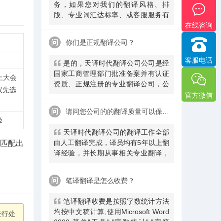
务，如果您对我们的翻译风格、排
版、专业词汇达标率、或客服服务有
在线咨询
异议，请联系我们。天译时代翻译公
司提供及时服务反馈，一直到让您满
你们是正规翻译公司？
意为止。
客服电话
是的，天译时代翻译公司公司是经
国家工商管理部门批准备案并有认证
上大会
资质、正规注册的专业翻译公司，公
议先选
安局部、大使馆、教育部均认可。
官方微信
请问您公司的的翻译质量可以保证吗
验
天译时代翻译公司的翻译工作全部
由人工翻译完成，译员均有5年以上翻
匹配出
译经验，并长期从事相关专业翻译，
经验丰富。在翻译过程中，我们会随
时和客户沟通，并随时监控翻译质量
笔译翻译是怎么收费？
及进程，做
​笔译翻译收费是按照字数统计方法
均按中文稿计算,使用Microsoft Word
进行处