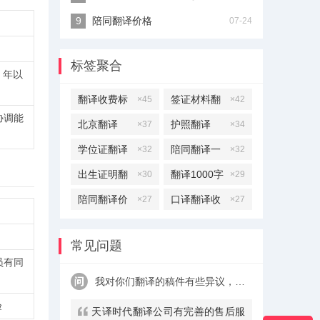
陪同翻译价格
07-24
标签聚合
 年以
翻译收费标
签证材料翻
×45
×42
协调能
准
译
北京翻译
护照翻译
×37
×34
学位证翻译
陪同翻译一
×32
×32
天多少钱
出生证明翻
翻译1000字
×30
×29
译
多少钱
陪同翻译价
口译翻译收
×27
×27
格
费标准
常见问题
员有同
我对你们翻译的稿件有些异议，该怎么处理呢？
验
天译时代翻译公司有完善的售后服