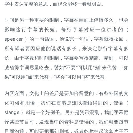
字中表达完整的意思，而观众能够一看就明白。
时间是另一种重要的限制，字幕在画面上停留多久，也会
影响这行字幕的长短。每行字幕对应一位讲者的（
speaker ）的一句话语，他说完一句话，字幕就得收回，
所有译者要因应他的说话有多长，来决定那行字幕有多
长。由于字数和时间限制，字幕要写得精简、精到，可以
减省得字词尽量略去，譬如“不要”可以用“别”来代替，“如
果”可以用“如”来代替，“将会”可以用“将”来代替。
内容方面，文化上的差异是要加倍留意的，有些外国的文
化习俗和用语，我们在香港是难以接触得到的，俚语（
slangs ）就是一个好例子。另外是资讯混乱，我们字幕翻
译某些节目时，发现当中的资料是错误的，我们就要跟节
目部沟通，可能要把那句删掉，或者乾脆抽起这套片子不