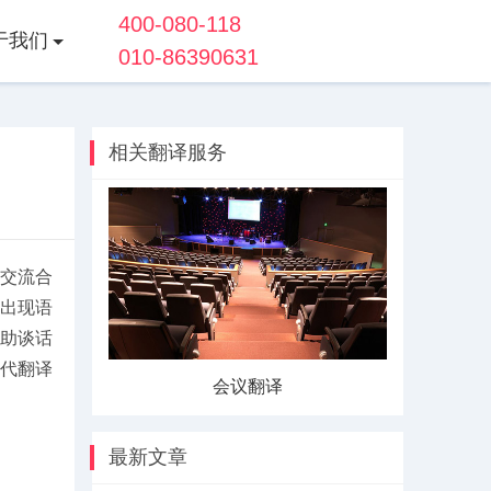
400-080-118
于我们
010-86390631
相关翻译服务
交流合
出现语
助谈话
代翻译
会议翻译
展会翻译
最新文章