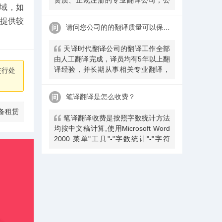
领域，如
安局部、大使馆、教育部均认可。
您提供较
请问您公司的的翻译质量可以保证吗
天译时代翻译公司的翻译工作全部
由人工翻译完成，译员均有5年以上翻
译经验，并长期从事相关专业翻译，
进行处
经验丰富。在翻译过程中，我们会随
时和客户沟通，并随时监控翻译质量
笔译翻译是怎么收费？
及进程，做
备租赁
​笔译翻译收费是按照字数统计方法
均按中文稿计算,使用Microsoft Word
2000 菜单"工具"-"字数统计"-"字符
数，不计空格"显示的数字。每千字符
为单位收费，不足千字按照千字收
费。