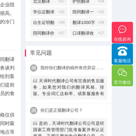
北京翻译
护照翻译
×37
×34
企业陪
学位证翻译
陪同翻译一
×32
×32
很高。
天多少钱
的冷门
出生证明翻
翻译1000字
×30
×29
译
多少钱
陪同翻译价
口译翻译收
×27
×27
在线咨询
格
费标准
常见问题
同翻译
客服电话
商务谈判
我对你们翻译的稿件有些异议，该怎么处理呢？
能给到客
天译时代翻译公司有完善的售后服
官方微信
我们提前
务，如果您对我们的翻译风格、排
员的食
版、专业词汇达标率、或客服服务有
异议，请联系我们。天译时代翻译公
司提供及时服务反馈，一直到让您满
你们是正规翻译公司？
意为止。
格仅供
是的，天译时代翻译公司公司是经
，同时吸
国家工商管理部门批准备案并有认证
地点等
资质、正规注册的专业翻译公司，公