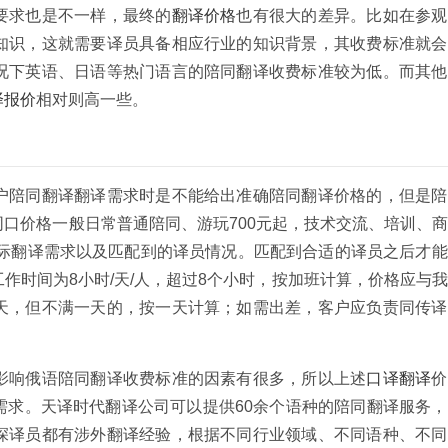
要求也是不一样，最终的
翻译价格
也有很大的差异。比如在参观
知识，这就需要译员具备相应行业的知识背景，其收费标准就会
况下英语、日语等热门语言的陪同翻译收费标准较为低。而其他
译报价
相对则高一些。
户陪同翻译翻译需求时是不能给出准确陪同翻译价格的，但是陪
口价格一般日常普通陪同、游玩700元起，技术交流、培训、
实际翻译需求以及匹配到的译员情况。匹配到合适的译员之后才
作时间为8小时/天/人，超过8个小时，按加班计算，价格应与
天，但不满一天的，按一天计算；如需出差，客户应负责同传译
影响俄语陪同翻译收费标准的因素有很多，所以上述
口译翻译
价
需求。天译时代翻译公司可以提供60余个语种的陪同翻译服务
深译员都有涉外翻译经验，根据不同行业领域、不同语种、不同