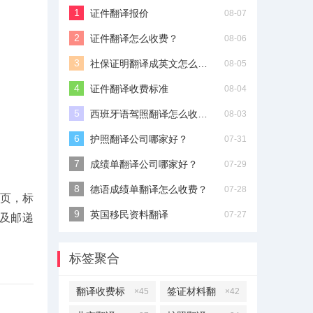
证件翻译报价
08-07
证件翻译怎么收费？
08-06
社保证明翻译成英文怎么收费？
08-05
证件翻译收费标准
08-04
西班牙语驾照翻译怎么收费？
08-03
护照翻译公司哪家好？
07-31
成绩单翻译公司哪家好？
07-29
德语成绩单翻译怎么收费？
07-28
一页，标
英国移民资料翻译
07-27
以及邮递
标签聚合
翻译收费标
签证材料翻
×45
×42
准
译