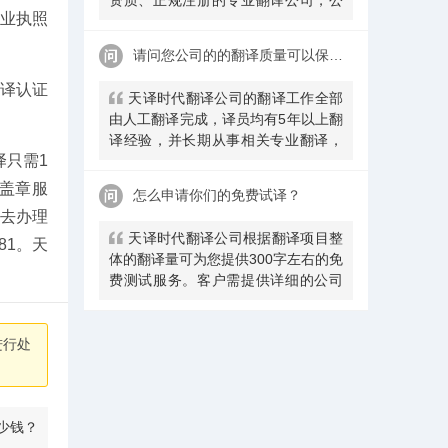
业执照
安局部、大使馆、教育部均认可。
请问您公司的的翻译质量可以保证吗
翻译认证
天译时代翻译公司的翻译工作全部
由人工翻译完成，译员均有5年以上翻
译经验，并长期从事相关专业翻译，
译只需1
经验丰富。在翻译过程中，我们会随
时和客户沟通，并随时监控翻译质量
盖章服
怎么申请你们的免费试译？
及进程，做
去办理
天译时代翻译公司根据翻译项目整
81。天
体的翻译量可为您提供300字左右的免
费测试服务。客户需提供详细的公司
信息，包括邮件、联系方式及联系
人。（详细内容请致电咨询客服）。
进行处
少钱？