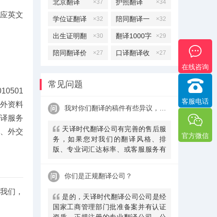
北京翻译
护照翻译
×37
×34
对应英文
学位证翻译
陪同翻译一
×32
×32
天多少钱
出生证明翻
翻译1000字
×30
×29
译
多少钱
陪同翻译价
口译翻译收
×27
×27
在线咨询
格
费标准
常见问题
0501
客服电话
涉外资料
我对你们翻译的稿件有些异议，该怎么处理呢？
翻译服务
天译时代翻译公司有完善的售后服
、外交
官方微信
务，如果您对我们的翻译风格、排
版、专业词汇达标率、或客服服务有
异议，请联系我们。天译时代翻译公
司提供及时服务反馈，一直到让您满
你们是正规翻译公司？
意为止。
给我们，
是的，天译时代翻译公司公司是经
国家工商管理部门批准备案并有认证
资质、正规注册的专业翻译公司，公