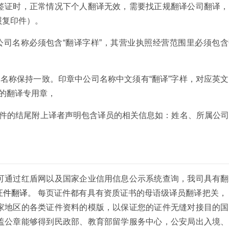
签证时，正常情况下个人翻译无效，需要找正规翻译公司翻译，
照复印件）。
公司名称必须包含“翻译字样”，其营业执照经营范围里必须包
名称保持一致。印章中公司名称中文须有“翻译”字样，对应英
编号的翻译专用章，
译件的结尾附上译者声明包含译员的相关信息如：姓名、所属公
可通过红盾网以及国家企业信用信息公示系统查询，我司具有翻
证件翻译
。 每页证件都有具有资质证书的母语级译员翻译把关，
家地区的各类证件资料的模版，以保证您的证件无缝对接目的国
盖公章能够得到民政部、教育部留学服务中心，公安局出入境、