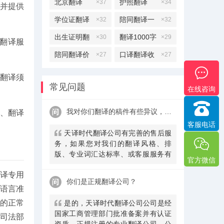
北京翻译
护照翻译
×37
×34
并提供
学位证翻译
陪同翻译一
×32
×32
天多少钱
出生证明翻
翻译1000字
×30
×29
含翻译服
译
多少钱
陪同翻译价
口译翻译收
×27
×27
格
费标准
文翻译须
常见问题
在线咨询
我对你们翻译的稿件有些异议，该怎么处理呢？
司、翻译
客服电话
天译时代翻译公司有完善的售后服
务，如果您对我们的翻译风格、排
版、专业词汇达标率、或客服服务有
官方微信
异议，请联系我们。天译时代翻译公
译专用
司提供及时服务反馈，一直到让您满
你们是正规翻译公司？
意为止。
 语言准
的正常
是的，天译时代翻译公司公司是经
国家工商管理部门批准备案并有认证
司法部
资质、正规注册的专业翻译公司，公