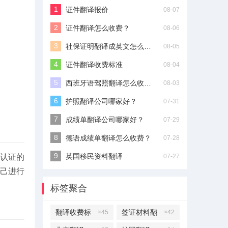
证件翻译报价
08-07
证件翻译怎么收费？
08-06
社保证明翻译成英文怎么收费？
08-05
证件翻译收费标准
08-04
西班牙语驾照翻译怎么收费？
08-03
护照翻译公司哪家好？
07-31
成绩单翻译公司哪家好？
07-29
德语成绩单翻译怎么收费？
07-28
英国移民资料翻译
07-27
认证的
己进行
标签聚合
翻译收费标
签证材料翻
×45
×42
准
译