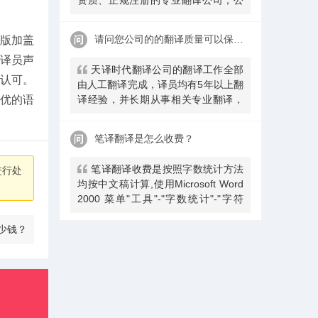
安局部、大使馆、教育部均认可。
请问您公司的的翻译质量可以保证吗
质版加盖
、译员声
天译时代翻译公司的翻译工作全部
认可。
由人工翻译完成，译员均有5年以上翻
译经验，并长期从事相关专业翻译，
较优的语
经验丰富。在翻译过程中，我们会随
时和客户沟通，并随时监控翻译质量
笔译翻译是怎么收费？
及进程，做
​笔译翻译收费是按照字数统计方法
进行处
均按中文稿计算,使用Microsoft Word
2000 菜单"工具"-"字数统计"-"字符
数，不计空格"显示的数字。每千字符
为单位收费，不足千字按照千字收
少钱？
费。