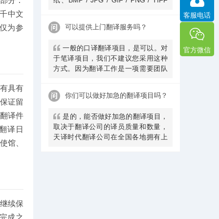
部分：
图片、CorelDRAW、FrameMaker、
元/千中文
客服电话
PSD、AI等常见格式。
可以提供上门翻译服务吗？
仅为参
一般的口译翻译项目，是可以。对
官方微信
于笔译项目，我们不建议您采用这种
方式。因为翻译工作是一项需要团队
合作的工作如翻译、润色、校审等，
都有具有
翻译公司有很多专业语料库是不可以
你们可以做好加急的翻译项目吗？
外带的司，因此，译员上门翻译，效
保证留
果不一定是 较好的而且会收取一定服
翻译件
是的，能否做好加急的翻译项目，
务费，笔译翻译证件类翻译大多采用
取决于翻译公司的译员质量和数量，
翻译日
线上翻译。但客户实在需要，我们一
天译时代翻译公司在全国各地拥有上
定会配合。
使馆、
万名名签约译员及上千名全职笔译及
口译译员，可以接受您的多语言翻译
需求。
继续保
完成之