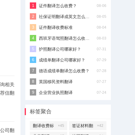
证件翻译怎么收费？
08-06
社保证明翻译成英文怎么收费？
08-05
证件翻译收费标准
08-04
西班牙语驾照翻译怎么收费？
08-03
护照翻译公司哪家好？
07-31
成绩单翻译公司哪家好？
07-29
德语成绩单翻译怎么收费？
07-28
英国移民资料翻译
07-27
询相关
企业营业执照翻译
07-24
荐信翻
标签聚合
翻译收费标
签证材料翻
×45
×42
公司翻
准
译