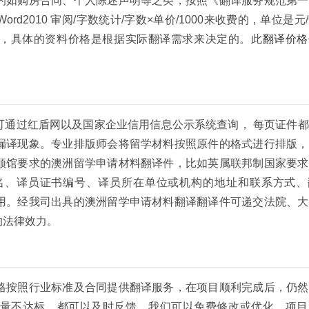
的如购房合同、个人陈述声明等之类，按照《翻译服务规范第一
oft Word2010 审阅/字数统计/字数×单价/1000来收费的，单位是
字起，具体的资料价格是根据实际翻译需求来决定的。此
翻译价格
可通过红盾网以及国家企业信用信息公示系统查询， 每页证件
漏译现象。专业排版师会将留学材料按照原件的格式进行排版，
领馆要求的澳洲留学申请材料翻译件，比如英属联邦制国家要求
名、译员证书编号、译员所在单位或机构的地址和联系方式、
用。经我司出具的澳洲留学申请材料翻译翻译件可递交法院、大
的法律效力。
格按照行业标准及合同提供翻译服务，在项目顺利完成后，仍然
量不达标，都可以及时反馈，我们可以免费修改或优化，项目