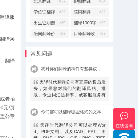
北京翻译
护照翻译
×37
×34
学位证翻译
陪同翻译一
×32
×32
含翻译服
天多少钱
出生证明翻
翻译1000字
×30
×29
译
多少钱
陪同翻译价
口译翻译收
×27
×27
文翻译须
格
费标准
常见问题
司、翻译
我对你们翻译的稿件有些异议，该怎么处理呢？
天译时代翻译公司有完善的售后服
务，如果您对我们的翻译风格、排
版、专业词汇达标率、或客服服务有
或者拍
异议，请联系我们。天译时代翻译公
0元/页
司提供及时服务反馈，一直到让您满
你们都可以翻译哪些格式的文本文件？
意为止。
盖公章
天译时代翻译公司可以处理Wor
在线咨询
d、PDF文档，以及CAD、PPT、图
纸、BMP / JPG / GIF / PNG / TIFF