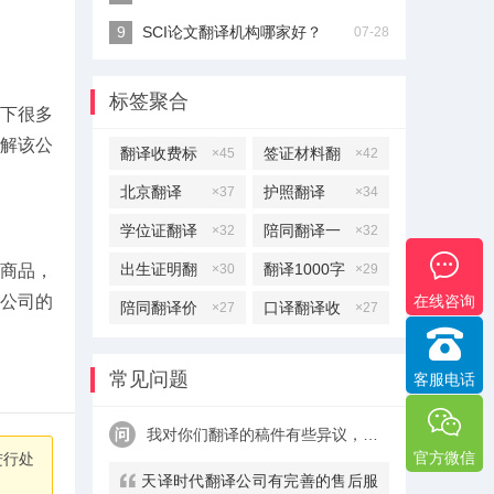
SCI论文翻译机构哪家好？
07-28
标签聚合
下很多
解该公
翻译收费标
签证材料翻
×45
×42
准
译
北京翻译
护照翻译
×37
×34
学位证翻译
陪同翻译一
×32
×32
天多少钱
出生证明翻
翻译1000字
商品，
×30
×29
在线咨询
公司的
译
多少钱
陪同翻译价
口译翻译收
×27
×27
格
费标准
常见问题
客服电话
我对你们翻译的稿件有些异议，该怎么处理呢？
官方微信
进行处
天译时代翻译公司有完善的售后服