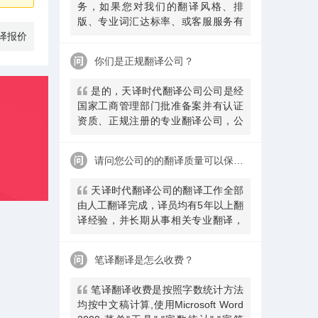
务，如果您对我们的翻译风格、排
版、专业词汇达标率、或客服服务有
译报价
异议，请联系我们。天译时代翻译公
司提供及时服务反馈，一直到让您满
你们是正规翻译公司？
意为止。
是的，天译时代翻译公司公司是经
国家工商管理部门批准备案并有认证
资质、正规注册的专业翻译公司，公
安局部、大使馆、教育部均认可。
请问您公司的的翻译质量可以保证吗
天译时代翻译公司的翻译工作全部
由人工翻译完成，译员均有5年以上翻
译经验，并长期从事相关专业翻译，
经验丰富。在翻译过程中，我们会随
时和客户沟通，并随时监控翻译质量
笔译翻译是怎么收费？
及进程，做
​笔译翻译收费是按照字数统计方法
均按中文稿计算,使用Microsoft Word