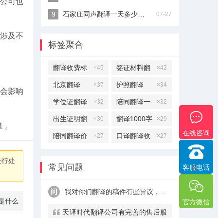
公司也
石家庄同声翻译一天多少钱？
07-27
。涉及不
标签聚合
翻译收费标
签证材料翻
×45
×42
准
译
北京翻译
护照翻译
×37
×34
都会影响
学位证翻译
陪同翻译一
×32
×32
天多少钱
出生证明翻
翻译1000字
×30
×29
 。
在线咨询
译
多少钱
陪同翻译价
口译翻译收
×27
×27
格
费标准
进行处
常见问题
客服电话
我对你们翻译的稿件有些异议，该怎么处理呢？
是什么
官方微信
天译时代翻译公司有完善的售后服