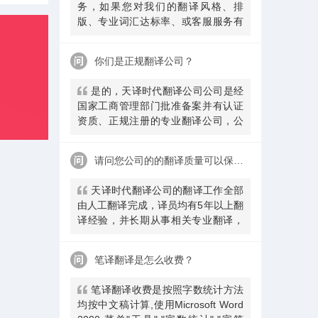
务，如果您对我们的翻译风格、排
版、专业词汇达标率、或客服服务有
异议，请联系我们。天译时代翻译公
司提供及时服务反馈，一直到让您满
你们是正规翻译公司？
意为止。
是的，天译时代翻译公司公司是经
国家工商管理部门批准备案并有认证
资质、正规注册的专业翻译公司，公
安局部、大使馆、教育部均认可。
请问您公司的的翻译质量可以保证吗
天译时代翻译公司的翻译工作全部
由人工翻译完成，译员均有5年以上翻
译经验，并长期从事相关专业翻译，
经验丰富。在翻译过程中，我们会随
时和客户沟通，并随时监控翻译质量
笔译翻译是怎么收费？
及进程，做
​笔译翻译收费是按照字数统计方法
均按中文稿计算,使用Microsoft Word