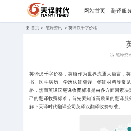
网站首页
翻译服
首页
>
笔译资讯
>
英译汉千字价格
笔译资
英译汉千字价格，英语作为世界流通大语言，英
书、医学病历、
学历认证翻译
、签证材料等常见
格，然而英译汉
翻译收费标准
是由多方面因素决
己的
翻译收费
标准，首先要知道高质量的翻译服
图纸翻译
合同翻译
解下天译时代翻译公司英译汉翻译收费标准。