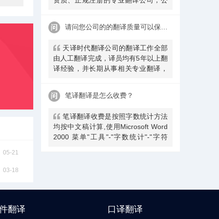
安局部、大使馆、教育部均认可。
请问您公司的的翻译质量可以保证吗
天译时代翻译公司的翻译工作全部
由人工翻译完成，译员均有5年以上翻
译经验，并长期从事相关专业翻译，
经验丰富。在翻译过程中，我们会随
时和客户沟通，并随时监控翻译质量
笔译翻译是怎么收费？
及进程，做
​笔译翻译收费是按照字数统计方法
均按中文稿计算,使用Microsoft Word
2000 菜单"工具"-"字数统计"-"字符
数，不计空格"显示的数字。每千字符
05-21
为单位收费，不足千字按照千字收
费。
03-18
件翻译
口译翻译