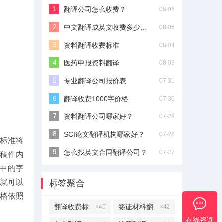
翻译公司怎么收费？
08-06
中文翻译成英文收费多少钱？
08-05
资料翻译收费标准
08-04
医药申报资料翻译
08-03
专业翻译公司报价表
07-31
翻译收费1000字价格
07-30
资料翻译公司哪家好？
07-29
SCI论文翻译机构哪家好？
07-28
标准将
怎么找英文合同翻译公司？
07-27
稿件内
）中的字
就可以
标签聚合
价格依照
翻译收费标
签证材料翻
×45
×42
在线咨询
准
译