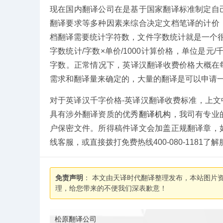
现在国内翻译公司在是基于国家翻译标准制定自
翻译要求等多种因素来综合决定文档笔译的计价
档翻译需要统计字符数，文件字数统计就是一个很重要的收
字数统计/字数×单价/1000计算价格，单位是元
字数。正常情况下，英译汉翻译收费价格大概在每千
需求和翻译量来确定的，大量的翻译是可以申请
对于英译汉千字价格-英译汉翻译收费标准，上
具有涉外翻译资质的优秀
翻译机构
，我司有专业
户保密文件。所得稿件译文会加盖正规翻译章，
线客服，或直接拨打免费热线400-080-118
免责声明
： 本文由天译时代翻译整理发布，本站图片
理，给您带来的不便我们深表歉意！
松原翻译公司