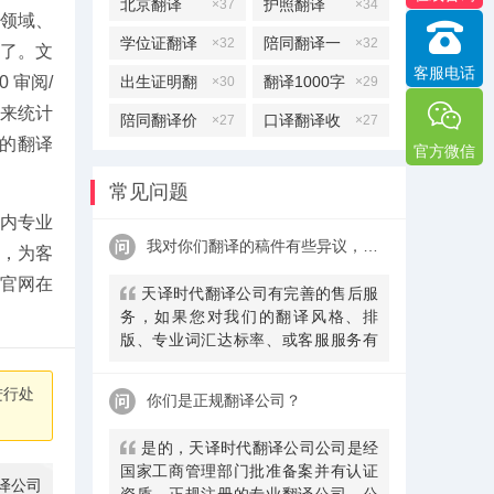
北京翻译
护照翻译
×37
×34
领域、
学位证翻译
陪同翻译一
×32
×32
了。文
客服电话
天多少钱
出生证明翻
翻译1000字
 审阅/
×30
×29
档来统计
译
多少钱
陪同翻译价
口译翻译收
×27
×27
体的翻译
官方微信
格
费标准
常见问题
国内专业
我对你们翻译的稿件有些异议，该怎么处理呢？
，为客
官网在
天译时代翻译公司有完善的售后服
务，如果您对我们的翻译风格、排
版、专业词汇达标率、或客服服务有
异议，请联系我们。天译时代翻译公
司提供及时服务反馈，一直到让您满
进行处
你们是正规翻译公司？
意为止。
是的，天译时代翻译公司公司是经
国家工商管理部门批准备案并有认证
译公司
资质、正规注册的专业翻译公司，公