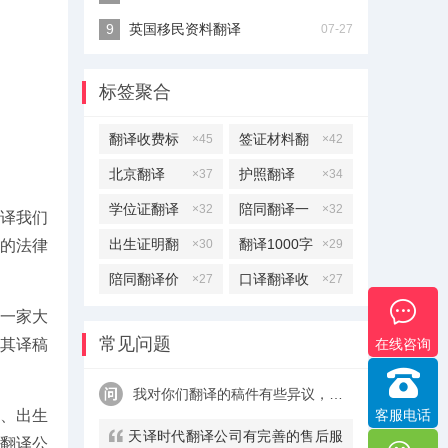
英国移民资料翻译
07-27
标签聚合
翻译收费标
签证材料翻
×45
×42
准
译
北京翻译
护照翻译
×37
×34
学位证翻译
陪同翻译一
×32
×32
译我们
天多少钱
出生证明翻
翻译1000字
的法律
×30
×29
译
多少钱
陪同翻译价
口译翻译收
×27
×27
格
费标准
一家大
常见问题
在线咨询
，其译稿
我对你们翻译的稿件有些异议，该怎么处理呢？
客服电话
、出生
天译时代翻译公司有完善的售后服
规翻译公