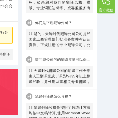
务，如果您对我们的翻译风格、排
也会会
版、专业词汇达标率、或客服服务有
官方微信
异议，请联系我们。天译时代翻译公
司提供及时服务反馈，一直到让您满
你们是正规翻译公司？
意为止。
进行处
是的，天译时代翻译公司公司是经
国家工商管理部门批准备案并有认证
资质、正规注册的专业翻译公司，公
安局部、大使馆、教育部均认可。
料翻译
请问您公司的的翻译质量可以保证吗
天译时代翻译公司的翻译工作全部
由人工翻译完成，译员均有5年以上翻
译经验，并长期从事相关专业翻译，
经验丰富。在翻译过程中，我们会随
时和客户沟通，并随时监控翻译质量
笔译翻译是怎么收费？
及进程，做
​笔译翻译收费是按照字数统计方法
均按中文稿计算,使用Microsoft Word