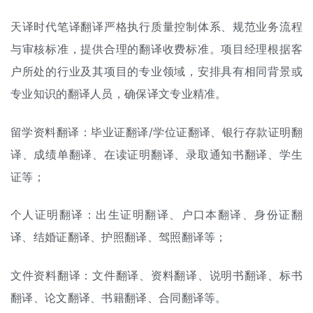
天译时代笔译翻译严格执行质量控制体系、规范业务流程
与审核标准，提供合理的
翻译收费标准
。项目经理根据客
户所处的行业及其项目的专业领域，安排具有相同背景或
专业知识的翻译人员，确保译文专业精准。
留学资料翻译：
毕业证翻译
/
学位证翻译
、银行存款证明翻
译、
成绩单翻译
、在读证明翻译、录取通知书翻译、学生
证等；
个人证明翻译：
出生证明翻译
、
户口本翻译
、
身份证翻
译
、
结婚证翻译
、
护照翻译
、
驾照翻译
等；
文件资料翻译：文件翻译、资料翻译、
说明书翻译
、
标书
翻译
、
论文翻译
、书籍翻译、
合同翻译
等。