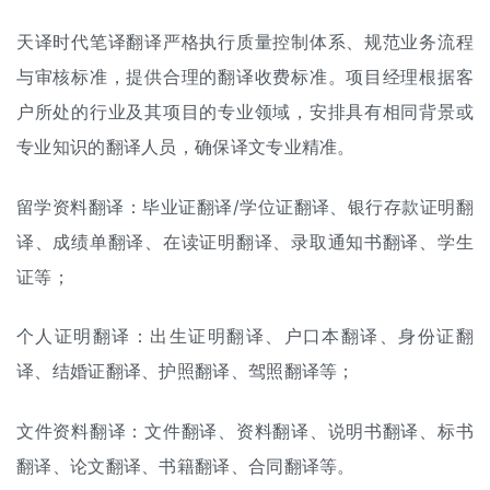
天译时代笔译翻译严格执行质量控制体系、规范业务流程
与审核标准，提供合理的
翻译收费标准
。项目经理根据客
户所处的行业及其项目的专业领域，安排具有相同背景或
专业知识的翻译人员，确保译文专业精准。
留学资料翻译：
毕业证翻译
/
学位证翻译
、银行存款证明翻
译、
成绩单翻译
、在读证明翻译、录取通知书翻译、学生
证等；
个人证明翻译：
出生证明翻译
、
户口本翻译
、
身份证翻
译
、
结婚证翻译
、
护照翻译
、
驾照翻译
等；
文件资料翻译：文件翻译、资料翻译、
说明书翻译
、
标书
翻译
、
论文翻译
、书籍翻译、
合同翻译
等。