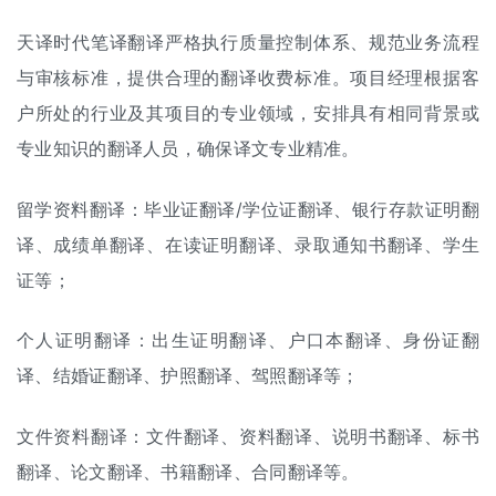
天译时代笔译翻译严格执行质量控制体系、规范业务流程
与审核标准，提供合理的
翻译收费标准
。项目经理根据客
户所处的行业及其项目的专业领域，安排具有相同背景或
专业知识的翻译人员，确保译文专业精准。
留学资料翻译：
毕业证翻译
/
学位证翻译
、银行存款证明翻
译、
成绩单翻译
、在读证明翻译、录取通知书翻译、学生
证等；
个人证明翻译：
出生证明翻译
、
户口本翻译
、
身份证翻
译
、
结婚证翻译
、
护照翻译
、
驾照翻译
等；
文件资料翻译：文件翻译、资料翻译、
说明书翻译
、
标书
翻译
、
论文翻译
、书籍翻译、
合同翻译
等。